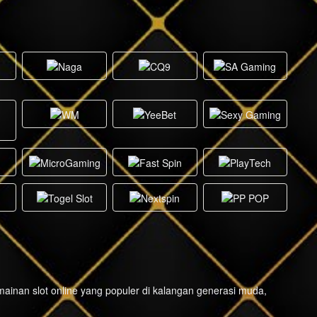
inan slot online yang populer di kalangan generasi muda,