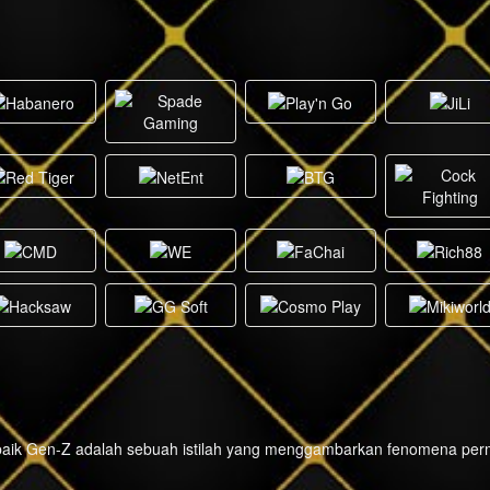
aik Gen-Z adalah sebuah istilah yang menggambarkan fenomena perma