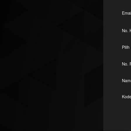
Emai
No. 
Pilih
No. 
Nam
Kode 