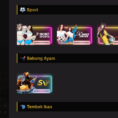
Sport
Sabung Ayam
Tembak Ikan