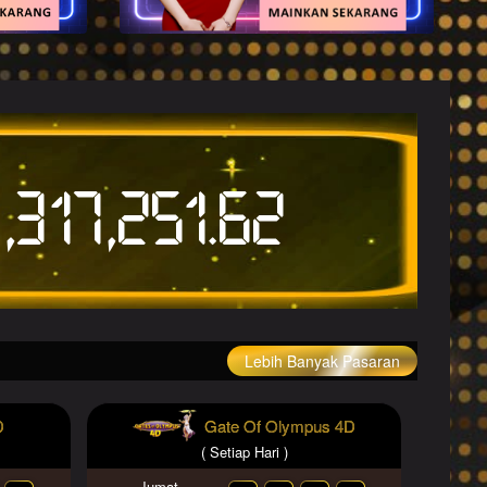
,317,272.02
Lebih Banyak Pasaran
D
Gate Of Olympus 4D
( Setiap Hari )
Jumat