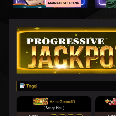
Togel
AztecGems4D
( Setiap Hari )
Sabtu
Sabt