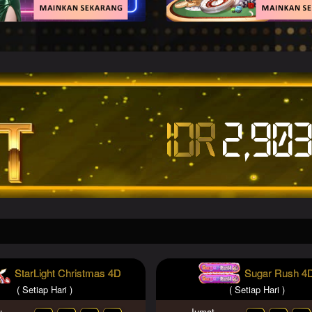
IDR
2,903
StarLight Christmas 4D
Sugar Rush 4
( Setiap Hari )
( Setiap Hari )
u
Jumat